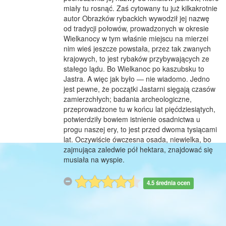
miały tu rosnąć. Zaś cytowany tu już kilkakrotnie
autor Obrazków rybackich wywodził jej nazwę
od tradycji połowów, prowadzonych w okresie
Wielkanocy w tym właśnie miejscu na mierzei
nim wieś jeszcze powstała, przez tak zwanych
krajowych, to jest rybaków przybywających ze
stałego lądu. Bo Wielkanoc po kaszubsku to
Jastra. A więc jak było — nie wiadomo. Jedno
jest pewne, że początki Jastarni sięgają czasów
zamierzchłych; badania archeologiczne,
przeprowadzone tu w końcu lat pięćdziesiątych,
potwierdziły bowiem istnienie osadnictwa u
progu naszej ery, to jest przed dwoma tysiącami
lat. Oczywiście ówczesna osada, niewielka, bo
zajmująca zaledwie pół hektara, znajdować się
musiała na wyspie.
4.5 średnia ocen