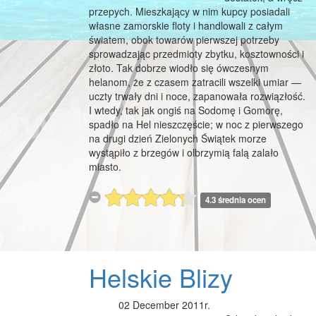
przepych. Mieszkający w nim kupcy posiadali
własne zamorskie floty i handlowali z całym
światem, obok towarów pierwszej potrzeby
sprowadzając przedmioty zbytku, kosztowności i
złoto. Tak dobrze wiodło się ówczesnym
helanom, że z czasem zatracili wszelki umiar —
uczty trwały dni i noce, zapanowała rozwiązłość.
I wtedy, tak jak ongiś na Sodomę i Gomorę,
spadło na Hel nieszczęście; w noc z pierwszego
na drugi dzień Zielonych Świątek morze
wystąpiło z brzegów i olbrzymią falą zalało
miasto.
4.3 średnia ocen
Helskie Blizy
02 December 2011r.