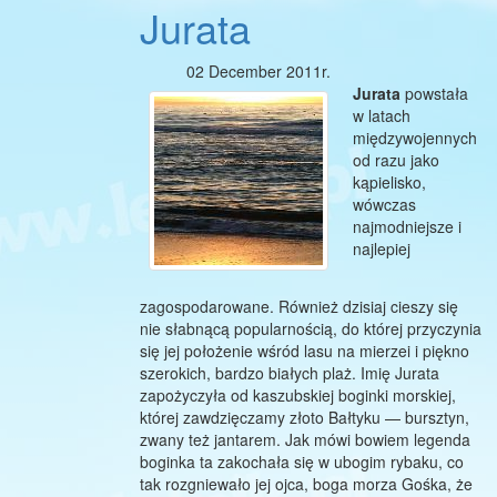
Jurata
02 December 2011r.
Jurata
powstała
w latach
międzywojennych
od razu jako
kąpielisko,
wówczas
najmodniejsze i
najlepiej
zagospodarowane. Również dzisiaj cieszy się
nie słabnącą popularnością, do której przyczynia
się jej położenie wśród lasu na mierzei i piękno
szerokich, bardzo białych plaż. Imię Jurata
zapożyczyła od kaszubskiej boginki morskiej,
której zawdzięczamy złoto Bałtyku — bursztyn,
zwany też jantarem. Jak mówi bowiem legenda
boginka ta zakochała się w ubogim rybaku, co
tak rozgniewało jej ojca, boga morza Gośka, że