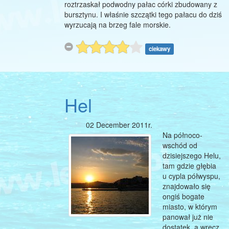
roztrzaskał podwodny pałac córki zbudowany z
bursztynu. I właśnie szczątki tego pałacu do dziś
wyrzucają na brzeg fale morskie.
ciekawy
Hel
02 December 2011r.
Na północo-
wschód od
dzisiejszego Helu,
tam gdzie głębia
u cypla półwyspu,
znajdowało się
ongiś bogate
miasto, w którym
panował już nie
dostatek, a wręcz