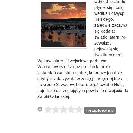
Gdy od zachodu
płynie się nocą
wzdłuż Półwyspu
Helskiego,
zaledwie zaczyna
się oddalać
światło latarni ro-
zewskiej,
pojawiają się
światła mierzei.
Wpierw latarenki wejściowe portu we
Władysławowie i zaraz po nich latarnia
jastarniańska, która statek, kuter czy jacht jak
gdyby przekazywała w zasięg następnej blizy —
na Górze Szwedów. Lecz oto już światło Helu,
najmilsze dla żeglujących powitanie u wejścia do
Zatoki Gdańskiej.
nie zagłosowano