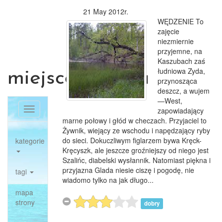
21 May 2012r.
WĘDZENIE To
zajęcie
niezmiernie
przyjemne, na
Kaszubach zaś
łudniowa Zyda,
miejscowosci.eu
przynosząca
deszcz, a wujem
—West,
Toggle
zapowiadający
navigation
marne połowy i głód w checzach. Przyjaciel to
Żywnik, wiejący ze wschodu i napędzający ryby
do sieci. Dokuczliwym figlarzem bywa Kręck-
kategorie
Kręcyszk, ale jeszcze groźniejszy od niego jest
Szalińc, diabelski wysłannik. Natomiast piękna i
przyjazna Glada niesie ciszę i pogodę, nie
tagi
wiadomo tylko na jak długo...
mapa
strony
dobry