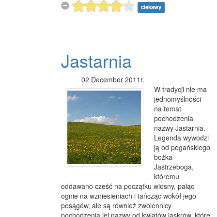
ciekawy
Jastarnia
02 December 2011r.
W tradycji nie ma
jednomyślności
na temat
pochodzenia
nazwy Jastarnia.
Legenda wywodzi
ją od pogańskiego
bożka
Jastrzeboga,
któremu
oddawano cześć na początku wiosny, paląc
ognie na wzniesieniach i tańcząc wokół jego
posągów, ale są również zwolennicy
pochodzenia jej nazwy od kwiatów jaskrów, które