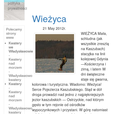
polityka
prywatności
Wieżyca
21 May 2012r.
Polecamy
WIEŻYCA Mała,
strony
www
schludna (jak
Kwatery
wszystkie zresztą
we
na Kaszubach)
Władysławowie
stacyjka na linii
-
kolejowej Gdynia
Kwatery
nad
—Kościerzyna i
morzem
zimą, i latem W
-
dni świąteczne
Władysławowo
staje się gwarna,
kwatery
Kwatery
kolorowa i turystyczna. Wiadomo: Wieżyca!
-
Serce Pojezierza Kaszubskiego. Stąd w dół
Kwatery
droga prowadzi nad jedno z najpiękniejszych
nad
jezior kaszubskich — Ostrzyckie, nad którym
morzem
-
gęsto w tym rejonie od ośrodków
Władysławowo
wypoczynkowych i przystani. W górę natomiast
kwatery