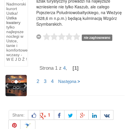
szlak turystyczny prowadzi na najwyższe
Nadmorski
wzniesienie nie tylko Kaszub, ale całego
kurort
Pojezierza Południowobałtyckiego, na Wieżycę
Ustka!
(328,6 m n.p.m.) będącą kulminacją Wzgórz
Ustka
kwatery
Szymbarskich.
Hel
tylko
skie
najlepsze
noclegi w
Na
nie zagłosowano
y
Ustce,
północo-
tanie i
d
wschód
komfortowe
u
od
wczasy -
W E J D Ź !
ię
dzisiejszego
Helu,
Strona 1 z
4
,
[1]
ż
tam
Previous
Next
pu
gdzie
2
3
4
Następna
>
1
Share: