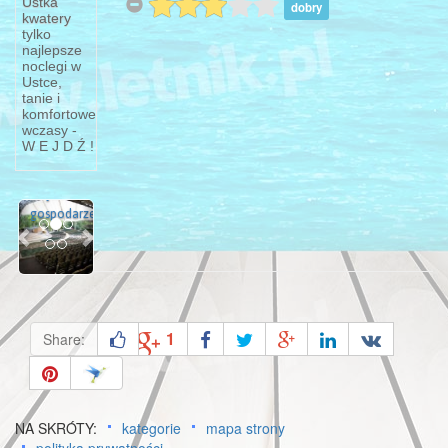
Sopot,
Ustka
dobry
kwatery
Opera
tylko
najlepsze
Leśna
noclegi w
Ustce,
Sopot,
tanie i
Opera
komfortowe
Leśna Od
wczasy -
W E J D Ź !
1961 r.
miasto
jest
Previous
Next
gospodarzem
1
Share:
NA SKRÓTY:
kategorie
mapa strony