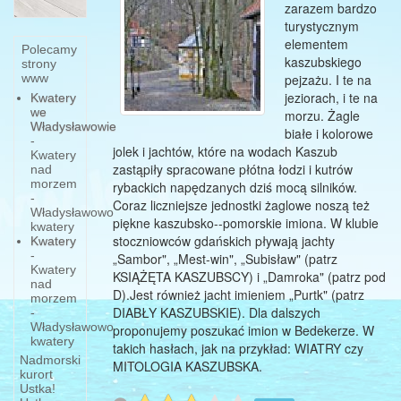
zarazem bardzo
turystycznym
elementem
Polecamy
kaszubskiego
strony
www
pejzażu. I te na
jeziorach, i te na
Kwatery
we
morzu. Żagle
Władysławowie
białe i kolorowe
-
jolek i jachtów, które na wodach Kaszub
Kwatery
zastąpiły spracowane płótna łodzi i kutrów
nad
morzem
rybackich napędzanych dziś mocą silników.
-
Coraz liczniejsze jednostki żaglowe noszą też
Władysławowo
piękne kaszubsko--pomorskie imiona. W klubie
kwatery
stoczniowców gdańskich pływają jachty
Kwatery
-
„Sambor", „Mest-win", „Subisław" (patrz
Kwatery
KSIĄŻĘTA KASZUBSCY) i „Damroka" (patrz pod
nad
D).Jest również jacht imieniem „Purtk" (patrz
morzem
DIABŁY KASZUBSKIE). Dla dalszych
-
Władysławowo
proponujemy poszukać imion w Bedekerze. W
kwatery
takich hasłach, jak na przykład: WIATRY czy
Nadmorski
MITOLOGIA KASZUBSKA.
kurort
Ustka!