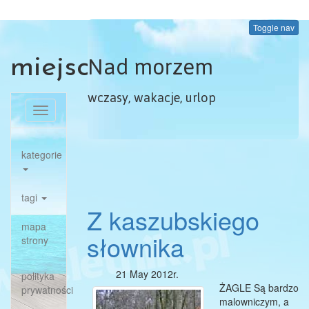
Toggle nav
Nad morzem
miejscowosci.eu
wczasy, wakacje, urlop
Toggle
navigation
kategorie
tagi
Z kaszubskiego
mapa
słownika
strony
21 May 2012r.
polityka
ŻAGLE Są bardzo
prywatności
malowniczym, a