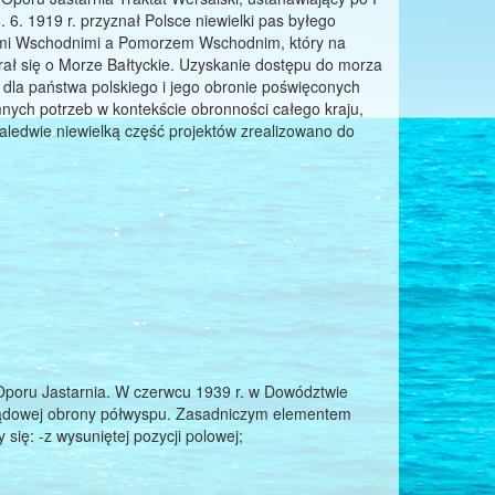
 6. 1919 r. przyznał Polsce niewielki pas byłego
sami Wschodnimi a Pomorzem Wschodnim, który na
ał się o Morze Bałtyckie. Uzyskanie dostępu do morza
e dla państwa polskiego i jego obronie poświęconych
mnych potrzeb w kontekście obronności całego kraju,
zaledwie niewielką część projektów zrealizowano do
oru Jastarnia. W czerwcu 1939 r. w Dowództwie
ądowej obrony półwyspu. Zasadniczym elementem
się: -z wysuniętej pozycji polowej;