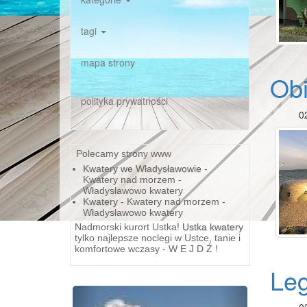
tagi
mapa strony
Obi
polityka prywatności
0
Polecamy strony www
Kwatery we Władysławowie
-
Kwatery nad morzem -
Władysławowo kwatery
Kwatery
- Kwatery nad morzem -
Władysławowo kwatery
Nadmorski kurort Ustka!
Ustka kwatery
tylko najlepsze noclegi w Ustce, tanie i
komfortowe wczasy - W E J D Ź !
Le
Previous
Next