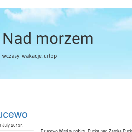
Nad morzem
wczasy, wakacje, urlop
ucewo
8 July 2013r.
Rzucewo Wieś w pobliżu Pucka nad Zatoką Puck