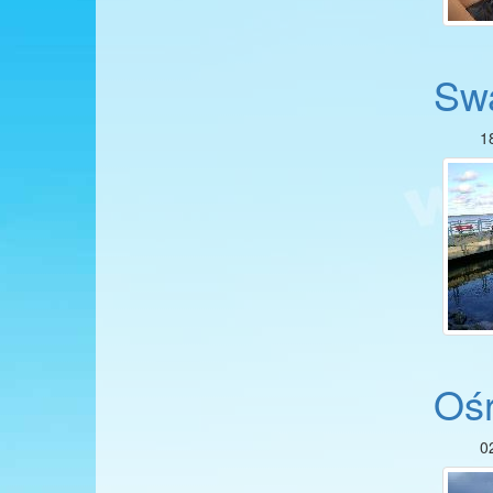
Sw
1
Ośr
0