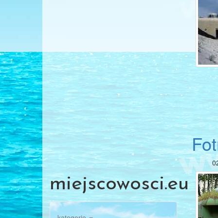
Fot
0
miejscowosci.eu
kategorie