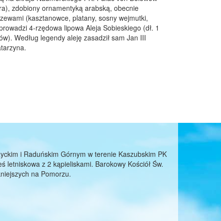
lera), zdobiony ornamentyką arabską, obecnie
rzewami (kasztanowce, platany, sosny wejmutki,
 prowadzi 4-rzędowa lipowa Aleja Sobieskiego (dł. 1
ców). Według legendy aleję zasadził sam Jan III
atarzyna.
życkim i Raduńskim Górnym w terenie Kaszubskim PK
 letniskowa z 2 kąpieliskami. Barokowy Kościół Św.
ękniejszych na Pomorzu.