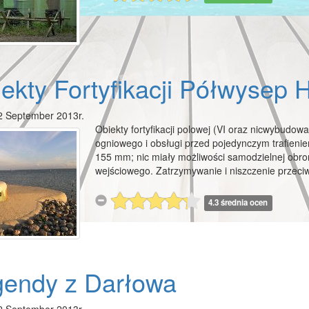
ekty Fortyfikacji Półwysep H
2 September 2013r.
Obiekty fortyfikacji polowej (VI oraz nicwybudowan
ogniowego i obsługi przed pojedynczym trafieniem
155 mm; nic miały możliwości samodzielnej obron
wejściowego. Zatrzymywanie i niszczenie przeci
4.3 średnia ocen
gendy z Darłowa