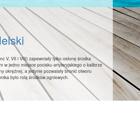
elski
c V, VII i VIII) zapewniały tylko osłonę środka
 w jedno miejsce pocisku artyleryjskiego o kalibrze
y okrężnej, a jedynie pozwalały bronić otworu
wnika było rolą środków ogniowych.