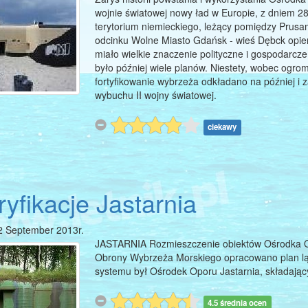
wojnie światowej nowy ład w Europie, z dniem 28.
terytorium niemieckiego, leżący pomiędzy Pru
odcinku Wolne Miasto Gdańsk - wieś Dębck opier
miało wielkie znaczenie polityczne i gospodarcz
było później wiele planów. Niestety, wobec ogro
fortyfikowanie wybrzeża odkładano na później i 
wybuchu II wojny światowej.
ciekawy
ryfikacje Jastarnia
2 September 2013r.
JASTARNIA Rozmieszczenie obiektów Ośrodka Op
Obrony Wybrzeża Morskiego opracowano plan l
systemu był Ośrodek Oporu Jastarnia, składający 
4.5 średnia ocen