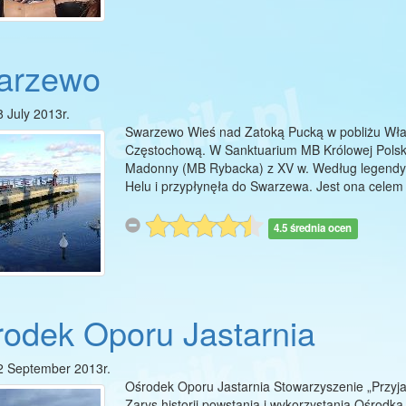
arzewo
8 July 2013r.
Swarzewo Wieś nad Zatoką Pucką w pobliżu Wł
Częstochową. W Sanktuarium MB Królowej Polski
Madonny (MB Rybacka) z XV w. Według legendy z
Helu i przypłynęła do Swarzewa. Jest ona celem
4.5 średnia ocen
odek Oporu Jastarnia
2 September 2013r.
Ośrodek Oporu Jastarnia Stowarzyszenie „Przyja
Zarys historii powstania i wykorzystania Ośrodka