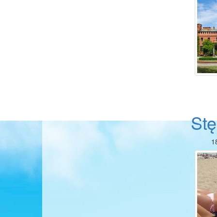
Stę
1