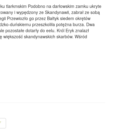
amku tlarkmskim Podobno na darłowskim zamku ukryte
nizowany i wypędzony ze Skandynawii, zabrał ze sobą
egii Przewiozło go przez Bałtyk siedem okrętów
edzko-duńskiemu przeszkoliła potężna burza. Dwa
e pozostałe dotarły do eelu. Król Eryk znalazł
się większość skandynawskich skarbów. Wśród