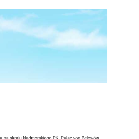
ą na skraju Nadmorskiego PK. Pałac von Belowów