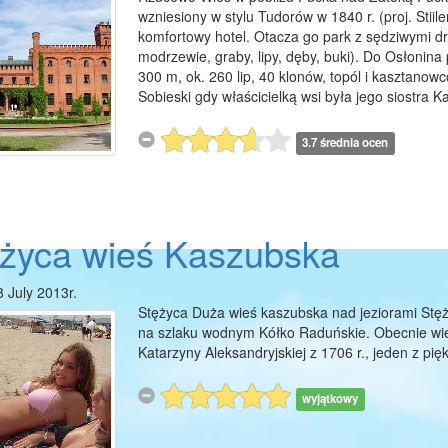
wzniesiony w stylu Tudorów w 1840 r. (proj. Stii
komfortowy hotel. Otacza go park z sędziwymi d
modrzewie, graby, lipy, dęby, buki). Do Osłonina
300 m, ok. 260 lip, 40 klonów, topól i kasztanow
Sobieski gdy właścicielką wsi była jego siostra K
3.7 średnia ocen
życa wieś Kaszubska
8 July 2013r.
Stężyca Duża wieś kaszubska nad jeziorami Stę
na szlaku wodnym Kółko Raduńskie. Obecnie wieś
Katarzyny Aleksandryjskiej z 1706 r., jeden z pi
wyjątkowy