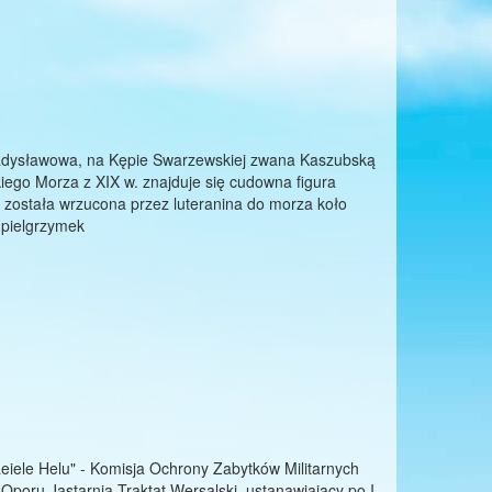
adysławowa, na Kępie Swarzewskiej zwana Kaszubską
ego Morza z XIX w. znajduje się cudowna figura
ostała wrzucona przez luteranina do morza koło
 pielgrzymek
eiele Helu" - Komisja Ochrony Zabytków Militarnych
 Oporu Jastarnia Traktat Wersalski, ustanawiający po I