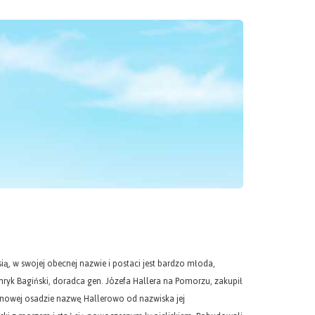
ośbą o możliwie krótkie kazanie. Ks. Wrycza odpowiada: „Przygotowałem na dwadzieścia minut, tyle też będę kazał". I rzeczywiście — kazał. W 1924 roku ks. Wrycza, już w stopniu pułkownika, o-puszcza wojsko i osiada jako proboszcz w Wielu (patrz pod W). „Wielewsczi jegomos-culk", jak zwie go okoliczna ludność, jest jednak nadal duchem niespokojnym, czynnym społecznie i kulturalnie, a politycznie zwolennikiem Dmowskiego. Sanacja tak dalece się z nim liczy, że przed wyborami do Wydziału Wojewódzkiego zamyka go „na -wszelki wypadek" na dwa miesiące w więzieniu. Naturalnie jest tam jakaś sprepa-Towana przyczyna oficjalna. Ks. Wrycza nawet w tym przymusowym odosobnieniu nie marnotrawi czasu. Przygotowuje do druku książeczki kaszubskie Hieronima Der-dowskiego (patrz pod D): Ka-szube pod Widnem i Jaśka z Knieji. Aby zaś upamiętnić okoliczności tej pracy, we wstępie zaznacza: „Na nowo dół do smare ksądz Józef Wrycza (Rekowsczi), jegomość proboszcz wielewsczi, cziej nieborók w pryzy se-dzół". Wiele, w którym proboszczował piętnaście lat, niemało ks. Wryczy zawdzięcza. Między innymi pomnik Derdowskiego, odsłonięty ponownie w roku 1957, Gdy zaczęła się druga wojna światowa, ks. płk. Wrycza stał się jedną z czołowych postaci kaszubsko-pomorskie-go ruchu oporu. Jako prezes wpierw „Gryfa Kaszubskiego", a następnie „Gryfa Pomorskiego" (patrz pod G), całą swą ogromną popularnością firmował działalność wymierzoną przeciwko okupantowi. Po wojnie kilka lat spędził jeszcze na probostwie w Wielu, a następnie został kanonikiem w Tucholi, gdzie zmarł 4 grudnia 1961 roku w wieku 77 lat. WYBICKI „Roku 1747 dnia 29 września urodziłem się we wsi dziedzicznej, nazwanej Ben-domin, w województwie pomorskim, 5 mil od Gdańska leżącej. Ojciec mój był Piotr Wybicki, sądowy ziemski mi-rachowski, a matka Konstancja z Lniskich, córka Lni-skiego, sędziego ziemskiego mirachowskiego, dziedzica dóbr Brodnica pod Gdańskiem. Familia nasza osiadła i ciągle mieszkała w województwie pomorskim czy na Pomorzu; bo za Zygmunta Augusta, gdy niegdyś pan Wy-ben z Danii jako wojskowy wszedł był w służbę polską, za dzieła swoje wojenne i in-dygenat i dobra na Pomorzu, za daną sobie zaletę od Firleja, wojewody pomorskiego, przez dyplomat uzyskał. Dyplomaty oblatowane w księgach miasta Starogard, leżącego pod Gdańskiem, wyjąłem i tu przyłączam. Z czasem przodkowie nasi idąc za zwyczajem polskim aby się przezwisko na ski kończyło, za Wyben nazwali się Wybicki". Naukowcy twierdzą, że autor hymnu narodowego pisząc pod koniec życia swoje pamiętniki dorobił sobie ową starą genealogię i że ród Wy-bickich skromniejszej był proweniencji. Tak czy owak i Wybiccy po mieczu, i Lniscy herbu Ostoja po kądzieli naszego bohatera były to rodziny szanowane i znane w okolicy Kartuz i Kościerzyny, również ze względu na piastowane godności prawnicze. Wychowaniem i ^dukacją Józefa, mającego liczne rodzeństwo, zajął się wcześnie stryj, ksiądz archidiakon Franciszek Wybicki, pro- | boszcz ze Skarszew. Kiepska < to była edukacja, charakterystyczna dla horyzontów i-wych późnych czasów saskich w Polsce w ogóle, a na prowincji pomorskiej w szczególności. Z odrazą wspomina w pamiętnikach późniejszy wybitny działacz, prawnik i autor licznych publikacji swoje czasy szkolne 30 — Bedeker kaszubski Tu urodził się Józef Wybicki w kolegium jezuickim w Starych Szkotach koło Gdańska: „Kazano się zawsze pod odmiennymi nazwiskami złej uczyć łaciny i to bez korzyści. Nie kazano myśleć ani czynić. Podłość, zdrętwiałość, bojaźliwość dzika, uwalniały od kary nąjtępszą głowę, bo mniemano fałszywie, że korząca się i drżąca podłość była najpierwszą cnotą i zaletą..." Nic dziwnego, że mając zaledwie piętnaście lat, elew zdolny, o żywym i niepodległym umyśle, opuszcza mury kolegium na zawsze i za protekcją familii rozpoczyna praktykę w kancelarii sądu grodzkiego w Skarszewach. Mając zaś lat niespełna siedemnaście wkracza na arenę życia politycznego: w orszaku wojewody pomorskiego Mostowskiego udaje się na elekcję roku 1764. „Ja w tym stanie rzeczy najszczęśliwszym się znalazłem, gdy wyprowadzony v 466 dzień elekcji na pola pod Wolą nieznajome mi dotąd widziałem obrządki: wspaniałą szopę i ledwo przejrzane szyki rycerstwa województw i księcia prymasa Łubieńskiego na kosztownym przebiegającego fajetanie, który się o zdania zapytywał. Obrządek próżny, zapytania szyderskie, bo już wiedziano niecofniętą wyrocznię Petersburga, że Poniatowski będzie królem. Co do mnie, raz ten jeden z zupełnej wolności pod jego panowaniem, zda się, byłem chlubnym, jeżeli wolnym być można bez rozumowania. Krzyczałem z całego serca: zgoda! Powodem do mojej pociechy i zdania było, iż królem miał być rodowity Polak i że po wszystkich posiedzeniach wielbiono go z obszernych wiadomości i najlepszego serca. Nie przeglądałem, że pod jego panowaniem dziedziczny miał zniknąć z karty politycznej naród, a ja, ów elektor królów i sam do korony kandydat, miałem gdzie umrzeć tułaczem". Początkowe karty pamiętników Józe