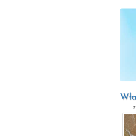
Wła
2