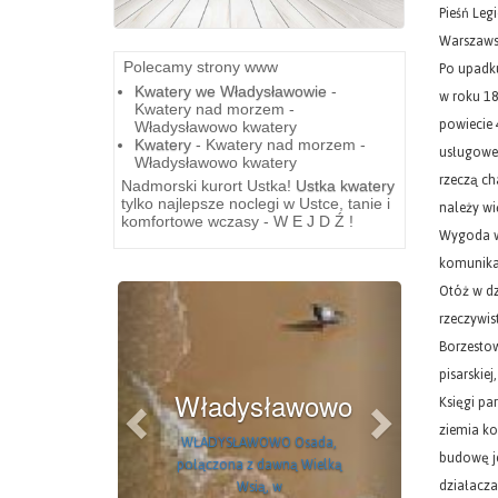
Polecamy strony www
Kwatery we Władysławowie
-
Kwatery nad morzem -
Władysławowo kwatery
Kwatery
- Kwatery nad morzem -
Władysławowo kwatery
Nadmorski kurort Ustka!
Ustka kwatery
tylko najlepsze noclegi w Ustce, tanie i
komfortowe wczasy - W E J D Ź !
Previous
Next
Wieżyca
WIEŻYCA Mała, schludna
(jak wszystkie zresztą na