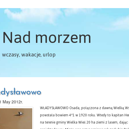
Nad morzem
wczasy, wakacje, urlop
dysławowo
1 May 2012r.
WŁADYSŁAWOWO Osada, połączona z dawną Wielką Wsią, w swojej obecnej nazwie i postaci jest bardzo młoda, powstała bowiem 4^1 w 1920 roku. Wtedy to kapitan Henryk Bagiński, doradca gen. Józefa Hallera na Pomorzu, zakupił na terenie gminy Wielka Wieś 20 ha ziemi z lasem, dając nowej osadzie nazwę Hallerowo od nazwiska jej projektodawcy. Miała ona przypominać rok zaślubin Polski z morzem i stać się nowoczesnym kąpieliskiem. Pobudowali się w niej przede wszystkim założyciele, potem — inni. Dłuższy czas działało tu „Towarzystwo Przyjaciół Hallero-wa", którego inicjatywie należy zawdzięczać na przykład powstanie nowej stacji kolejowej, urządzeń nadmorskich, rozbudowę ulic. Przed wojną, w 1938 roku, zapoczątkowano budowę drogi nadmorskiej i portu rybackiego. Nową nazwą osady nawiązano do tradycji wielkich planów W głębi widoć ..Popielówkę"... 462 morskich króla Władysława IV i jego pierwszej warowni nad pełnym morzem, zbudowanej przy dawnej przerwie Półwyspu Helskiego pod mianem Władysławowo. Swój rozkwit zarówno port, jak i osada rozpoczyna już w Polsce Ludowej. Wraz z rozwojem rybołówstwa kutrowego wzrasta zamożność mieszkańców Władysławowa, rybaków. Znikają ich stare domki, pojawiają się obszerne, nowoczesne wille. Dziś Władysławowo jest ruchliwym portem rybackim, w którym może stacjonować ponad sto kutrów, który ma nowoczesne magazyny, hale manipulacyjne, zamrażalnie, chłodnie i zakłady przetwórstwa rybnego. Rozwinął się tu też mały przemysł stoczniowy. Ma Władysławowo bogato urządzony „Dom Rybaka", nieco dziwaczny w architekturze, ale wewnątrz imponujący i wygodny, zwany przez rybaków „Popielówką" od nazwiska inicjatora jego budowy, byłego ministra żeglugi Popiela. Ma domy wczasowe, pensjonaty, kawiarenki i piękną plażę, w pobliżu której znajduje się pole campingowe. Turystykę ułatwiają wygodne, nowoczesne szosy: ta na Hel, zbudowana w latach 1958—1960, ta do Karwi i wreszcie do Pucka. Na koniec ciekawostka: herb uzyskało Władysławowo dopiero w roku 1973 drogą konkursu. WOS BTJDZYSZ patrz KARNOWSKI wrEje Albo rejbe, to jest tradycyjne swaty kaszubskie, odbywać się powinny z wszelkimi szykanami. Poprzedzają je zaloty. A więc młody człowiek, mający ochotę do żeniaczki, w czasie niedzielnych spotkań przed kościołem ogląda uważnie dziewczęta z okolicy. Sam naturalnie stara się w tym czasie prezentować jak najlepiej. Następnie trzeba się dowiedzieć, czy wybranej przypadł do gustu. Wyjaśnia to na przykład poczęstunek winem lub piwem w gospodzie. Jeżeli dziewczyna nie odmówi — oznacza, że mu sprzyja. Wtedy przychodzi czas na wreje, udanie się w rejbe do rodziców dziewczyny. W któreś niedzielne popołudnie lub wieczór kawaler ze swatem zwanym „dobrym mężem" lub „raj-kiem", pukają do okna checzy dziewczyny. I zaczyna się niepisana ceremonia, w czasie której wszyscy doskonale orientując się w sytuacji udają ogromne zaskoczenie i zdziwienie: przedstawiają się sobie, jakby pierwszy raz w życiu się widzieli, długo mówią o sprawach zupełnie nie związanych z celem wizyty. Ostatecznie jednak rozmowa wkracza na tory właściwe. I dalej to już wiadomo: zrękowine, czyli zaręczyny, a potem — wesele (patrz powyżej pod W). wrycza - Ksiądz Józef Wrycza, zwany najczęściej księdzem generałem (w rzeczywistości miał rangę pułkownika), był jedną z najpopularniejszych postaci na Kaszubach, wokół której już za życia snuła się prawie legenda. I nic dziwnego, bo — posłuchajcie: Ks. Wrycza, Kaszuba, urodzony w 1884 roku w Zblewie, gimnazjum kończy w Wejherowie i wstępuje do seminarium duchownego w Pelplinie. W owym czasie klerycy tamtejsi żarliwie pogłębiają swą świadomość narodową w kółkach samokształceniowych. Ziarno pada tym razem na szczególnie podatną glebę. Gdy w 1908 roku Józef Wrycza otrzymuje święcenia, jest już w kontakcie z Aleksandrem Majkowskim i grupą Młodokaszubów (patrz dwa razy pod M). I nie tylko pisuje na łamach „Gryfa" (patrz pod G), ale również pomaga finansowo wydawnictwu, współdziałając w organizacji zjazdów: pisarzy kaszubskich w Kościerzynie (1910) i wielkim, ogólnoka-szubskim w Gdańsku (1911). Do końca pierwszej wojny światowej przebywa kolejno w ośmiu parafiach. Wkrótce też sława jego kaznodziejskich wystąpień obiega szeroko Kaszuby. Oto jedna z wielu anegdotycznych historii w jego duszpasterskiej działalności: W czasie gdy przebywał w Jastarni rozpisana została „Kriegsanleihe", to jest pożyczka na potrzeby wojenne. Ks. Wrycza obowiązany był ogłosić z ambony apel w tej sprawie. Uczynił to w tych mniej więcej słowach: „Rząd rozpisał pożyczkę, Jak nie podpiszecie, Kai-ser nie wygra wojny i będzie musiał ją zakończyć". No i nikt ze wsi nie podpisał. Pod koniec tamtej wojny powołano ks. Wryczę do wojska, gdzie pełnił służbę jako sanitariusz. Następnie, już w wojsku polskim, został pierwszym pomorskim kapelanem. W tej roli brał udział w zaślubinach Polski z morzem. I znów anegdota charakteryzuje doskonale typ człowieka, jakim był ks. Wrycza. Więc: Puck, uroczystości, msza polowa. A deszcz leje jak z cebra. Gen. Haller przysyła a-diutanta do kapelana z pr